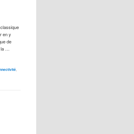
 classique
r en y
que de
 la …
nectivité
,