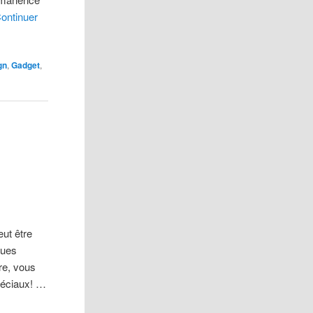
ontinuer
gn
,
Gadget
,
ut être
vues
re, vous
spéciaux! …