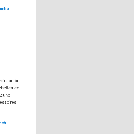
ontre
oici un bel
chettes en
acune
cessoires
Tech
|