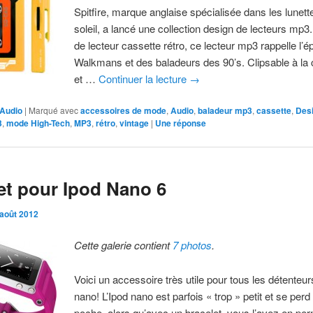
Spitfire, marque anglaise spécialisée dans les lunett
soleil, a lancé une collection design de lecteurs mp3
de lecteur cassette rétro, ce lecteur mp3 rappelle l’
Walkmans et des baladeurs des 90’s. Clipsable à la 
et …
Continuer la lecture
→
Audio
|
Marqué avec
accessoires de mode
,
Audio
,
baladeur mp3
,
cassette
,
Des
3
,
mode High-Tech
,
MP3
,
rétro
,
vintage
|
Une
réponse
et pour Ipod Nano 6
 août 2012
Cette galerie contient
7 photos
.
Voici un accessoire très utile pour tous les détenteur
nano! L’Ipod nano est parfois « trop » petit et se perd
poche, alors qu’avec un bracelet, vous l’avez en p