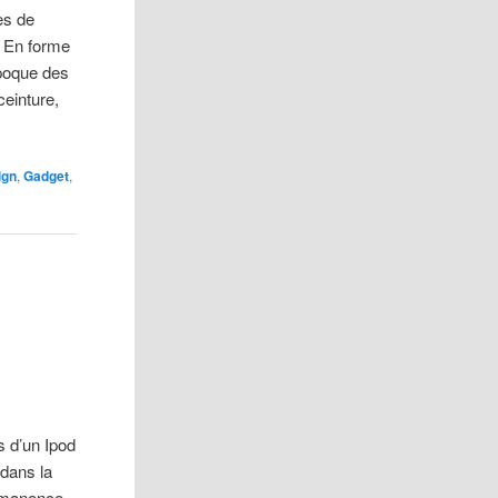
es de
. En forme
époque des
ceinture,
ign
,
Gadget
,
s d’un Ipod
 dans la
ermanence