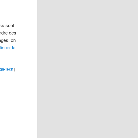
ass sont
endre des
ages, on
inuer la
gh-Tech
|