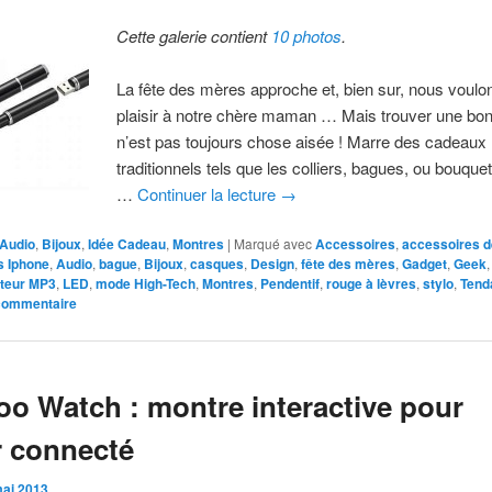
Cette galerie contient
10 photos
.
La fête des mères approche et, bien sur, nous voulon
plaisir à notre chère maman … Mais trouver une bon
n’est pas toujours chose aisée ! Marre des cadeaux
traditionnels tels que les colliers, bagues, ou bouquet
…
Continuer la lecture
→
Audio
,
Bijoux
,
Idée Cadeau
,
Montres
|
Marqué avec
Accessoires
,
accessoires 
s Iphone
,
Audio
,
bague
,
Bijoux
,
casques
,
Design
,
fête des mères
,
Gadget
,
Geek
teur MP3
,
LED
,
mode High-Tech
,
Montres
,
Pendentif
,
rouge à lèvres
,
stylo
,
Tend
 commentaire
o Watch : montre interactive pour
r connecté
mai 2013