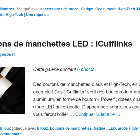
Montres
|
Marqué avec
accessoires de mode
,
Gadget
,
Geek
,
mode High-Tech
,
M
tre High-Tech
|
Une
réponse
ns de manchettes LED : iCufflinks
juin 2012
Cette galerie contient
6 photos
.
Des boutons de manchettes class et High-Tech, en v
exemple ! Ces “iCufflinks” sont des boutons de man
aluminium, en forme de bouton « Power”, dotées ch
d’une LED qui clignotte. D’apparence sobre, ces ac
vous feront briller …
Continuer la lecture
→
Bijoux
|
Marqué avec
Bijoux
,
boutons de manchettes
,
Gadget
,
LED
,
mode High-
 commentaire