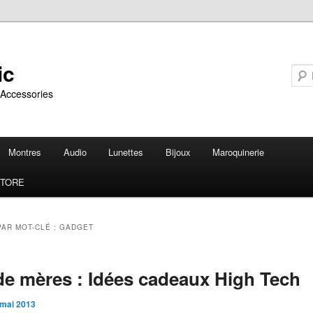
ic
 Accessories
Montres
Audio
Lunettes
Bijoux
Maroquinerie
STORE
PAR MOT-CLÉ :
GADGET
de mères : Idées cadeaux High Tech
 mai 2013