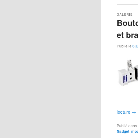
GALERIE
Bouto
et br
Publié le
6 j
lecture
→
Publié dans
Gadget
,
mod