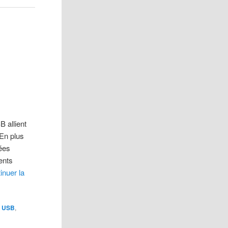
 allient
 En plus
ées
ents
inuer la
é USB
,