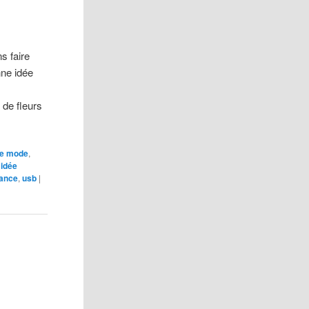
s faire
ne idée
 de fleurs
de mode
,
,
idée
ance
,
usb
|