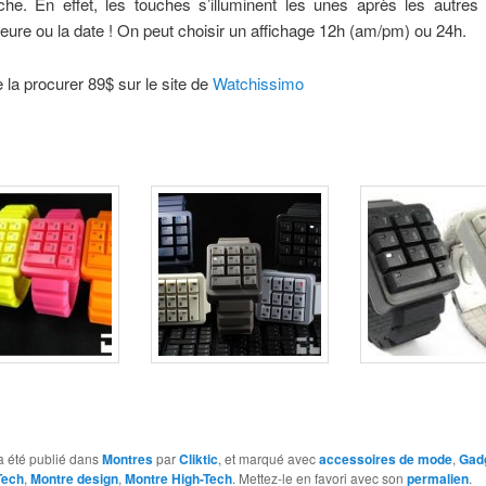
uche. En effet, les touches s’illuminent les unes après les autres
’heure ou la date ! On peut choisir un affichage 12h (am/pm) ou 24h.
 la procurer 89$ sur le site de
Watchissimo
a été publié dans
Montres
par
Cliktic
, et marqué avec
accessoires de mode
,
Gad
Tech
,
Montre design
,
Montre High-Tech
. Mettez-le en favori avec son
permalien
.