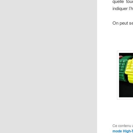
quelle to
indiquer l
On peut se
Ce contenu 
mode High-