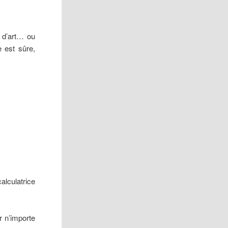
e d’art… ou
 est sûre,
alculatrice
r n’importe