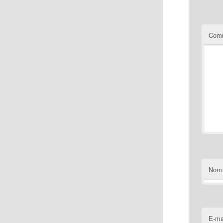
Comm
Nom
E-ma