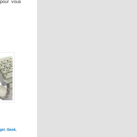
 pour vous
get
,
Geek
,