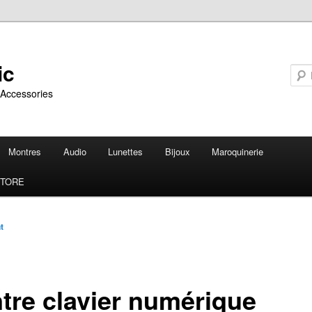
ic
 Accessories
Montres
Audio
Lunettes
Bijoux
Maroquinerie
STORE
n
t
tre clavier numérique