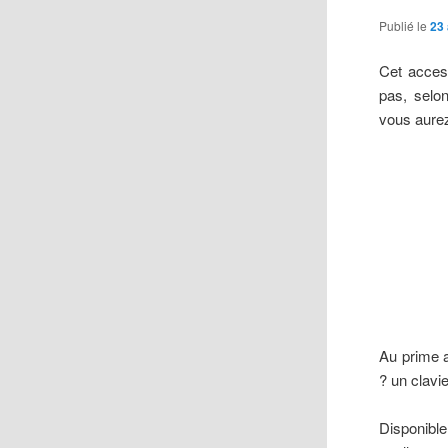
Publié le
23
Cet access
pas, selo
vous aurez
Au prime a
? un clavi
Disponible