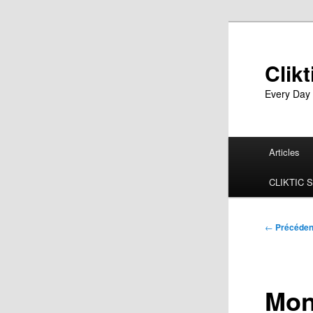
Aller
au
contenu
Clikt
principal
Every Day
Menu
Articles
principal
CLIKTIC 
Navigatio
←
Précéden
des
articles
Mon