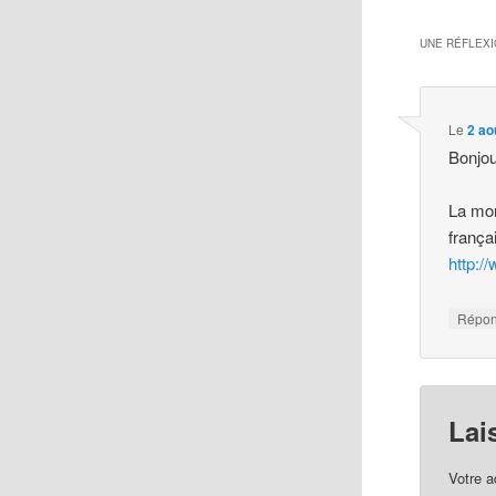
UNE RÉFLEXI
Le
2 ao
Bonjou
La mon
françai
http:/
Répo
Lai
Votre a