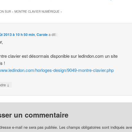
ON SUR «
MONTRE CLAVIER NUMÉRIQUE
»
ût 2013 à 10 h 50 min
,
Carole
a dit :
r,
tre clavier est désormais disponible sur ledindon.com un site
s !
/www.ledindon.com/horloges-design/9049-montre-clavier.php
↓
ndre
sser un commentaire
dresse e-mail ne sera pas publiée.
Les champs obligatoires sont indiqués av