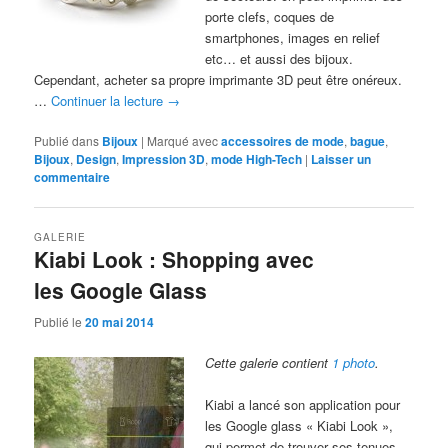
porte clefs, coques de
smartphones, images en relief
etc… et aussi des bijoux.
Cependant, acheter sa propre imprimante 3D peut être onéreux.
…
Continuer la lecture
→
Publié dans
Bijoux
|
Marqué avec
accessoires de mode
,
bague
,
Bijoux
,
Design
,
Impression 3D
,
mode High-Tech
|
Laisser un
commentaire
GALERIE
Kiabi Look : Shopping avec
les Google Glass
Publié le
20 mai 2014
Cette galerie contient
1 photo
.
Kiabi a lancé son application pour
les Google glass « Kiabi Look »,
qui permet de trouver ses tenues