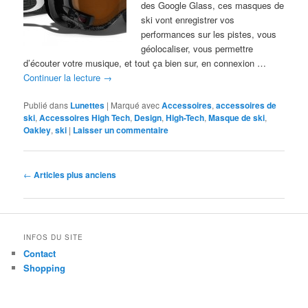
des Google Glass, ces masques de
ski vont enregistrer vos
performances sur les pistes, vous
géolocaliser, vous permettre
d’écouter votre musique, et tout ça bien sur, en connexion …
Continuer la lecture
→
Publié dans
Lunettes
|
Marqué avec
Accessoires
,
accessoires de
ski
,
Accessoires High Tech
,
Design
,
High-Tech
,
Masque de ski
,
Oakley
,
ski
|
Laisser un commentaire
Navigation
←
Articles plus anciens
des
articles
INFOS DU SITE
Contact
Shopping