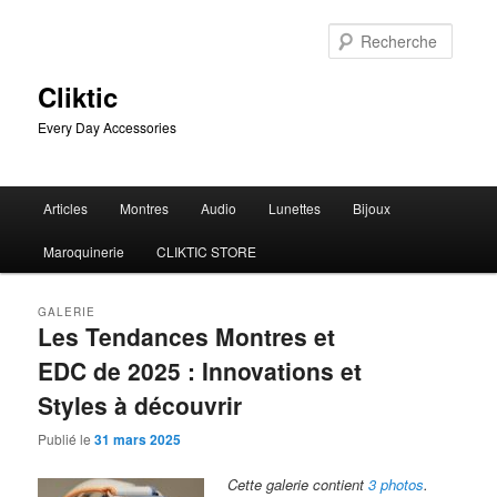
Aller
Aller
au
au
Reche
contenu
contenu
principal
secondaire
Cliktic
Every Day Accessories
Menu
Articles
Montres
Audio
Lunettes
Bijoux
principal
Maroquinerie
CLIKTIC STORE
GALERIE
Les Tendances Montres et
EDC de 2025 : Innovations et
Styles à découvrir
Publié le
31 mars 2025
Cette galerie contient
3 photos
.