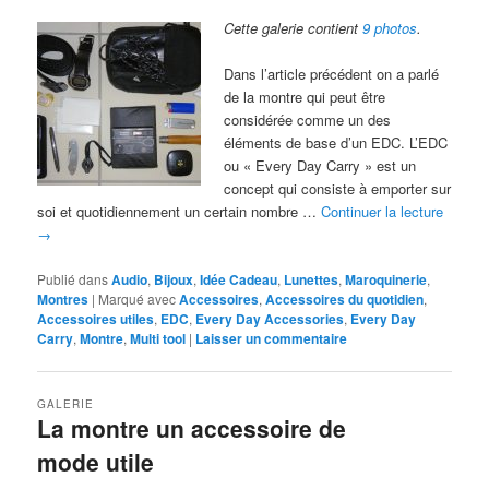
Cette galerie contient
9 photos
.
Dans l’article précédent on a parlé
de la montre qui peut être
considérée comme un des
éléments de base d’un EDC. L’EDC
ou « Every Day Carry » est un
concept qui consiste à emporter sur
soi et quotidiennement un certain nombre …
Continuer la lecture
→
Publié dans
Audio
,
Bijoux
,
Idée Cadeau
,
Lunettes
,
Maroquinerie
,
Montres
|
Marqué avec
Accessoires
,
Accessoires du quotidien
,
Accessoires utiles
,
EDC
,
Every Day Accessories
,
Every Day
Carry
,
Montre
,
Multi tool
|
Laisser un commentaire
GALERIE
La montre un accessoire de
mode utile