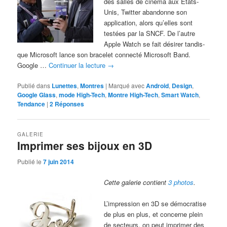
des salles de cinéma aux Etats-
Unis, Twitter abandonne son
application, alors qu’elles sont
testées par la SNCF. De l’autre
Apple Watch se fait désirer tandis-
que Microsoft lance son bracelet connecté Microsoft Band.
Google …
Continuer la lecture
→
Publié dans
Lunettes
,
Montres
|
Marqué avec
Android
,
Design
,
Google Glass
,
mode High-Tech
,
Montre High-Tech
,
Smart Watch
,
Tendance
|
2
Réponses
GALERIE
Imprimer ses bijoux en 3D
Publié le
7 juin 2014
Cette galerie contient
3 photos
.
L’impression en 3D se démocratise
de plus en plus, et concerne plein
de secteurs. on peut imprimer des