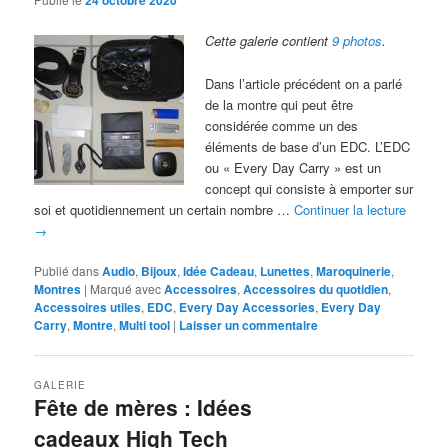
24 octobre 2020
Cette galerie contient
9 photos
.
Dans l’article précédent on a parlé
de la montre qui peut être
considérée comme un des
éléments de base d’un EDC. L’EDC
ou « Every Day Carry » est un
concept qui consiste à emporter sur
soi et quotidiennement un certain nombre …
Continuer la lecture
→
Publié dans
Audio
,
Bijoux
,
Idée Cadeau
,
Lunettes
,
Maroquinerie
,
Montres
|
Marqué avec
Accessoires
,
Accessoires du quotidien
,
Accessoires utiles
,
EDC
,
Every Day Accessories
,
Every Day
Carry
,
Montre
,
Multi tool
|
Laisser un commentaire
GALERIE
Fête de mères : Idées
cadeaux High Tech