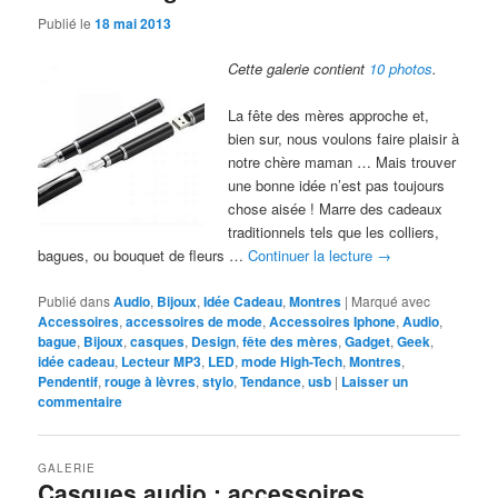
Publié le
18 mai 2013
Cette galerie contient
10 photos
.
La fête des mères approche et,
bien sur, nous voulons faire plaisir à
notre chère maman … Mais trouver
une bonne idée n’est pas toujours
chose aisée ! Marre des cadeaux
traditionnels tels que les colliers,
bagues, ou bouquet de fleurs …
Continuer la lecture
→
Publié dans
Audio
,
Bijoux
,
Idée Cadeau
,
Montres
|
Marqué avec
Accessoires
,
accessoires de mode
,
Accessoires Iphone
,
Audio
,
bague
,
Bijoux
,
casques
,
Design
,
fête des mères
,
Gadget
,
Geek
,
idée cadeau
,
Lecteur MP3
,
LED
,
mode High-Tech
,
Montres
,
Pendentif
,
rouge à lèvres
,
stylo
,
Tendance
,
usb
|
Laisser un
commentaire
GALERIE
Casques audio : accessoires