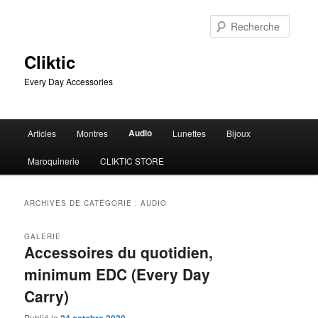
Aller
Aller
au
au
Reche
contenu
contenu
principal
secondaire
Cliktic
Every Day Accessories
Menu
Audio
Articles
Montres
Lunettes
Bijoux
principal
Maroquinerie
CLIKTIC STORE
ARCHIVES DE CATÉGORIE :
AUDIO
GALERIE
Accessoires du quotidien,
minimum EDC (Every Day
Carry)
Publié le