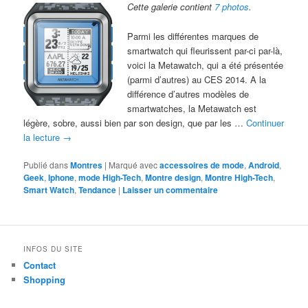
Cette galerie contient
7 photos
.
Parmi les différentes marques de
smartwatch qui fleurissent par-ci par-là,
voici la Metawatch, qui a été présentée
(parmi d’autres) au CES 2014. A la
différence d’autres modèles de
smartwatches, la Metawatch est
légère, sobre, aussi bien par son design, que par les …
Continuer
la lecture
→
Publié dans
Montres
|
Marqué avec
accessoires de mode
,
Android
,
Geek
,
Iphone
,
mode High-Tech
,
Montre design
,
Montre High-Tech
,
Smart Watch
,
Tendance
|
Laisser un commentaire
INFOS DU SITE
Contact
Shopping