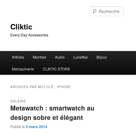
Aller
Aller
au
au
Reche
contenu
contenu
principal
secondaire
Cliktic
Every Day Accessories
Menu
Articles
Montres
Audio
Lunettes
Bijoux
principal
Maroquinerie
CLIKTIC STORE
ARCHIVES PAR MOT-CLÉ :
IPHONE
GALERIE
Metawatch : smartwatch au
design sobre et élégant
Publié le
5 mars 2014